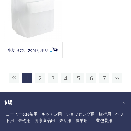
水切り袋、水切りポリ袋、立てる水切り袋、底面穴あきタイプ
1
2
3
4
5
6
7
市場
コーヒー&お茶用
キッチン用
ショッピング用
旅行用
ペッ
ト用
果物用
健康食品用
祭り用
農業用
工業包装用