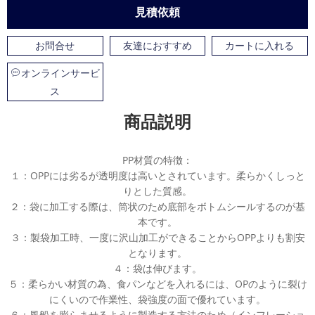
見積依頼
お問合せ
友達におすすめ
カートに入れる
オンラインサービ
ス
商品説明
PP材質の特徴：
１：OPPには劣るが透明度は高いとされています。柔らかくしっと
りとした質感。
２：袋に加工する際は、筒状のため底部をボトムシールするのが基
本です。
３：製袋加工時、一度に沢山加工ができることからOPPよりも割安
となります。
４：袋は伸びます。
５：柔らかい材質の為、食パンなどを入れるには、OPのように裂け
にくいので作業性、袋強度の面で優れています。
６：風船を膨らませるように製造する方法のため（インフレーショ