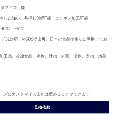
カスタマイズ可能
き刺しに強い、共押し9層可能、エンボス加工可能
-40℃～95℃
応、JFSL対応、MSDS提出可、日本の食品衛生法に準拠してお
産加工品、冷凍食品、水物、汁物、米類、漬物、煮物、惣菜
ニーズにカスタマイズまたは薦めることができます
見積依頼