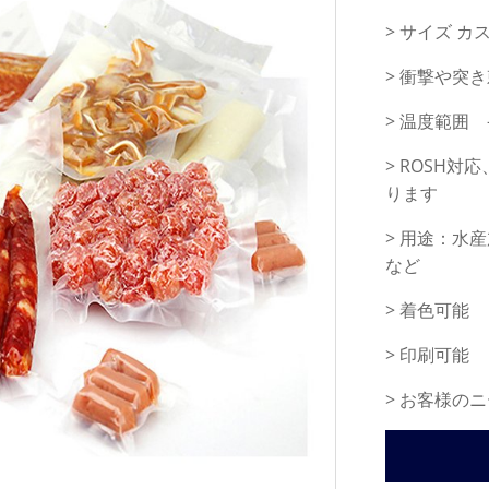
> サイズ 
> 衝撃や突
> 温度範囲 
> ROSH対
ります
> 用途：水
など
> 着色可能
> 印刷可能
> お客様の