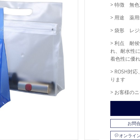
> 特徴 無
> 用途 薬
> 袋形 レ
> 利点 耐
れ、耐水性
着色性に優
> ROSH対
ります
> お客様の
お問
オンライ