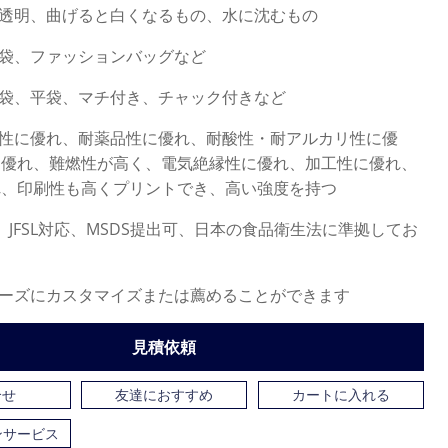
色透明、曲げると白くなるもの、水に沈むもの
用袋、ファッションバッグなど
ジ袋、平袋、マチ付き、チャック付きなど
候性に優れ、耐薬品性に優れ、耐酸性・耐アルカリ性に優
に優れ、難燃性が高く、電気絶縁性に優れ、加工性に優れ、
れ、印刷性も高くプリントでき、高い強度を持つ
応、JFSL対応、MSDS提出可、日本の食品衛生法に準拠してお
ニーズにカスタマイズまたは薦めることができます
見積依頼
合せ
友達におすすめ
カートに入れる
ンサービス